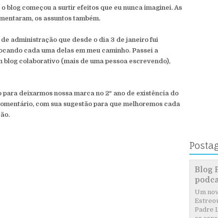
o o blog começou a surtir efeitos que eu nunca imaginei. As
umentaram, os assuntos também.
de administração que desde o dia 3 de janeiro fui
olocando cada uma delas em meu caminho. Passei a
um blog colaborativo (mais de uma pessoa escrevendo),
o para deixarmos nossa marca no 2º ano de existência do
 comentário, com sua sugestão para que melhoremos cada
ão.
Posta
Blog 
podca
Um novo
Estreou
Padre L