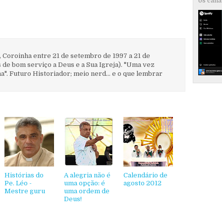
os canai
, Coroinha entre 21 de setembro de 1997 a 21 de
 de bom serviço a Deus e a Sua Igreja). "Uma vez
". Futuro Historiador; meio nerd... e o que lembrar
Histórias do
A alegria não é
Calendário de
Pe. Léo -
uma opção: é
agosto 2012
Mestre guru
uma ordem de
Deus!