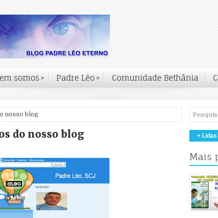
em somos
»
Padre Léo
»
Comunidade Bethânia
C
do nosso blog
os do nosso blog
+ Lidas
Mais 