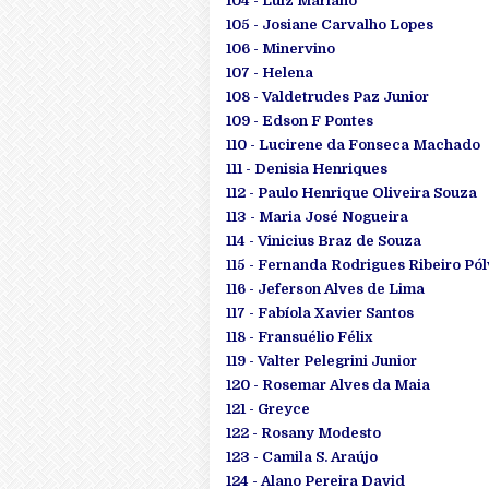
104 - Luiz Mariano
105 - Josiane Carvalho Lopes
106 - Minervino
107 - Helena
108 - Valdetrudes Paz Junior
109 - Edson F Pontes
110 - Lucirene da Fonseca Machado
111 - Denisia Henriques
112 - Paulo Henrique Oliveira Souza
113 - Maria José Nogueira
114 - Vinicius Braz de Souza
115 - Fernanda Rodrigues Ribeiro Pó
116 - Jeferson Alves de Lima
117 - Fabíola Xavier Santos
118 - Fransuélio Félix
119 - Valter Pelegrini Junior
120 - Rosemar Alves da Maia
121 - Greyce
122 - Rosany Modesto
123 - Camila S. Araújo
124 - Alano Pereira David