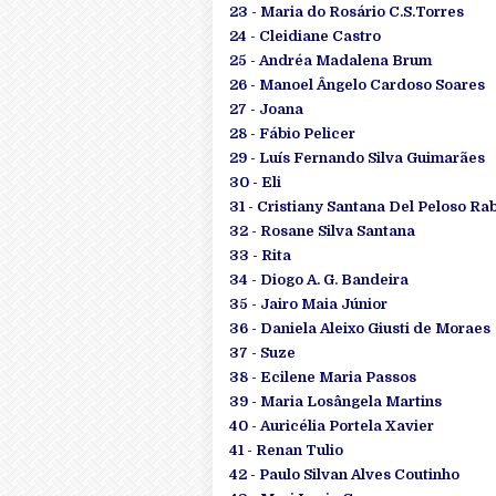
23 - Maria do Rosário C.S.Torres
24 - Cleidiane Castro
25 - Andréa Madalena Brum
26 - Manoel Ângelo Cardoso Soares
27 - Joana
28 - Fábio Pelicer
29 - Luís Fernando Silva Guimarães
30 - Eli
31 - Cristiany Santana Del Peloso Rab
32 - Rosane Silva Santana
33 - Rita
34 - Diogo A. G. Bandeira
35 - Jairo Maia Júnior
36 - Daniela Aleixo Giusti de Moraes
37 - Suze
38 - Ecilene Maria Passos
39 - Maria Losângela Martins
40 - Auricélia Portela Xavier
41 - Renan Tulio
42 - Paulo Silvan Alves Coutinho