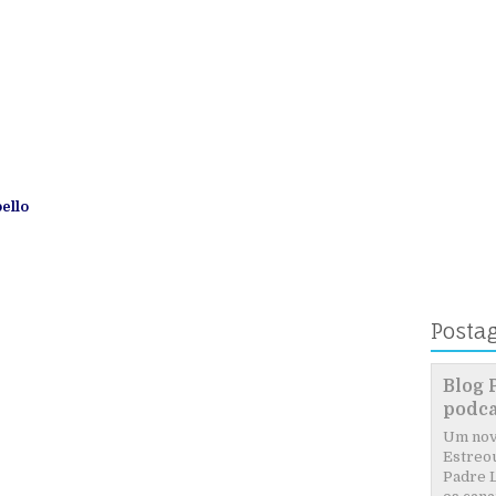
ello
Posta
Blog 
podca
Um novo
Estreou
Padre L