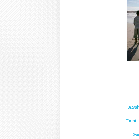
A Sa
Famíli
Gas