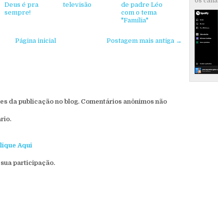
os canai
Deus é pra
televisão
de padre Léo
sempre!
com o tema
"Família"
Página inicial
Postagem mais antiga →
s da publicação no blog. Comentários anônimos não
rio.
lique Aqui
sua participação.