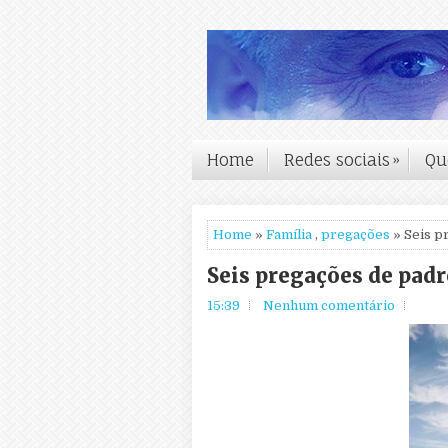
Home
Redes sociais
»
Qu
Home
»
Família
,
pregações
» Seis p
Seis pregações de pad
15:39
Nenhum comentário