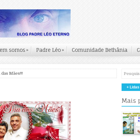
em somos
»
Padre Léo
»
Comunidade Bethânia
C
 das Mães!!!
+ Lidas
Mais 