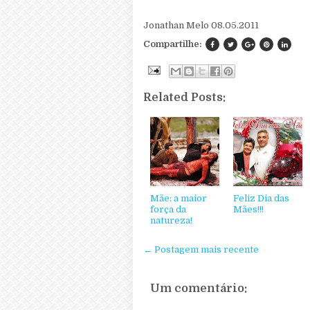
Jonathan Melo 08.05.2011
Compartilhe:
Related Posts:
Mãe: a maior
Feliz Dia das
força da
Mães!!!
natureza!
← Postagem mais recente
Um comentário: