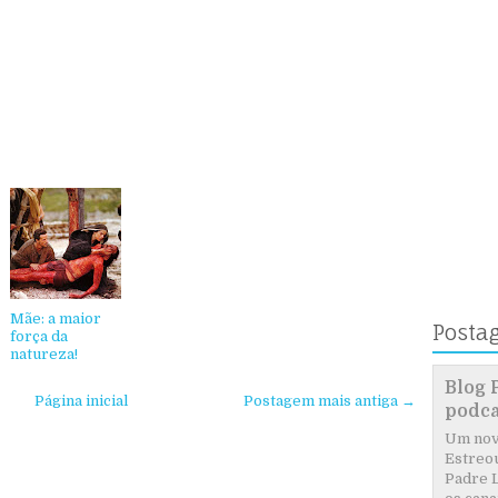
Mãe: a maior
Posta
força da
natureza!
Blog 
Página inicial
Postagem mais antiga →
podca
Um novo
Estreou
Padre L