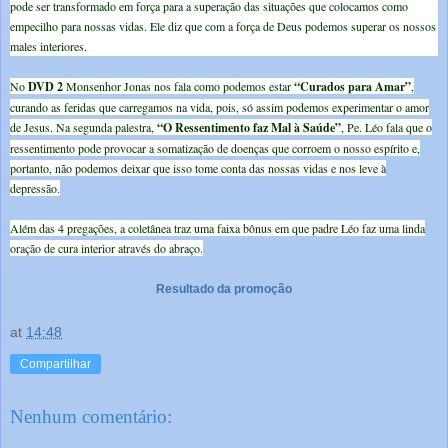
pode ser transformado em força para a superação das situações que colocamos como
empecilho para nossas vidas. Ele diz que com a força de Deus podemos superar os nossos
males interiores.
No
DVD 2
Monsenhor Jonas nos fala como podemos estar
“Curados para Amar”
,
curando as feridas que carregamos na vida, pois, só assim podemos experimentar o amor
de Jesus. Na segunda palestra,
“O Ressentimento faz Mal à Saúde”
, Pe. Léo fala que o
ressentimento pode provocar a somatização de doenças que corroem o nosso espírito e,
portanto, não podemos deixar que isso tome conta das nossas vidas e nos leve à
depressão.
Além das 4 pregações, a coletânea traz uma faixa bônus em que padre Léo faz uma linda
oração de cura interior através do abraço.
Resultado da promoção
at
14:48
Compartilhar
Nenhum comentário: