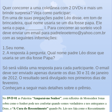
Quer concorrer a uma coletânea com 2 DVDs e mais um
brinde surpresa? Veja como participar:
Em uma de suas pregações padre Léo disse, em tom de
brincadeira, qual nome usaria se um dia fosse papa. Ele
seria o papa ________ I. Para concorrer ao sorteio você
deve enviar um email para padreleoeterno@yahoo.com.br
com as seguintes informações:
1.Seu nome.
2. A resposta à pergunta: Qual nome padre Léo disse que
usaria se um dia fosse Papa?
Só será válida uma resposta para cada participante. O email
deve ser enviado apenas durante os dias 30 e 31 de janeiro
de 2012. O resultado será divulgado nos primeiros dias de
fevereiro.
Conheçam a seguir mais detalhes sobre o prêmio.
No
DVD 01
as Palestras
“Amparai-me Senhor”
, com reflexões de Monsenhor Jonas
sobre como o Senhor pode nos confortar quando somos verdadeiros e nos entregamos a
Deus, e
“A Cura do Ressentimento”
quando Pe. Léo nos fala como o Ressentimento