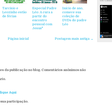
os canai
Tarcísio e
Especial Padre
Início de ano,
Leozinho estão
Léo: A cura a
comece sua
de férias
partir do
coleção de
encontro
DVDs do padre
pessoal com
Léo
Jesus"
Página inicial
Postagem mais antiga →
s da publicação no blog. Comentários anônimos não
rio.
lique Aqui
sua participação.