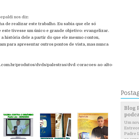
epaldi nos diz:
a de realizar este trabalho. Eu sabia que ele só
este tivesse um único e grande objetivo: evangelizar.
a história dele a partir do que ele mesmo contou,
ram para apresentar outros pontos de vista, mas nunca
ia.com.br/produtos/dvds/palestras/dvd-coracoes-ao-alto-
Posta
Blog 
podca
Um novo
Estreou
Padre L