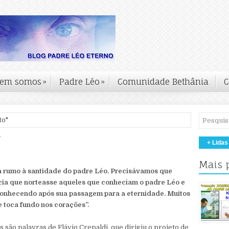
em somos
»
Padre Léo
»
Comunidade Bethânia
C
to"
"
+ Lidas
Mais 
ia rumo à santidade do padre Léo. Precisávamos que
cia que norteasse aqueles que conheciam o padre Léo e
 conhecendo após sua passagem para a eternidade. Muitos
 toca fundo nos corações”.
s são palavras de Flávio Crepaldi, que dirigiu o projeto de