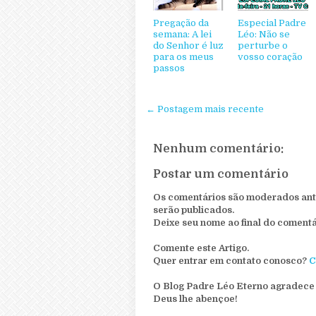
Pregação da
Especial Padre
semana: A lei
Léo: Não se
do Senhor é luz
perturbe o
para os meus
vosso coração
passos
← Postagem mais recente
Nenhum comentário:
Postar um comentário
Os comentários são moderados ante
serão publicados.
Deixe seu nome ao final do comentá
Comente este Artigo.
Quer entrar em contato conosco?
C
O Blog Padre Léo Eterno agradece 
Deus lhe abençoe!