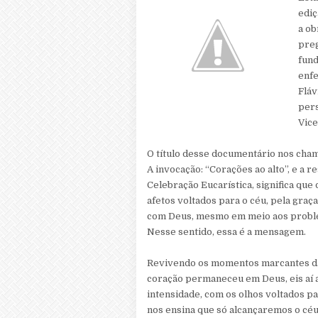
edi
a ob
preg
fund
enfe
Fláv
pers
Vice
O título desse documentário nos cham
A invocação: “Corações ao alto”, e a 
Celebração Eucarística, significa q
afetos voltados para o céu, pela graç
com Deus, mesmo em meio aos proble
Nesse sentido, essa é a mensagem.
Revivendo os momentos marcantes da 
coração permaneceu em Deus, eis aí a
intensidade, com os olhos voltados 
nos ensina que só alcançaremos o céu 