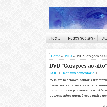
Home
Redes sociais
»
Qu
Home
»
DVDs
» DVD "Corações ao al
DVD "Corações ao alto
12:40
Nenhum comentário
“Alguém precisava contar a trajetór
fosse realizada uma obra de referên
os milhares de pessoas que o estão
querem saber quem é esse padre que
Esta