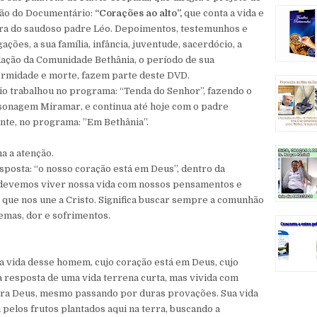
ção do Documentário:
“Corações ao alto”,
que conta a vida e
ra do saudoso padre Léo. Depoimentos, testemunhos e
ações, a sua família, infância, juventude, sacerdócio, a
ação da Comunidade Bethânia, o período de sua
rmidade e morte, fazem parte deste DVD.
io trabalhou no programa: “Tenda do Senhor”, fazendo o
onagem Miramar, e continua até hoje com o padre
nte, no programa: ”Em Bethânia”.
a a atenção.
resposta: “o nosso coração está em Deus”, dentro da
ue devemos viver nossa vida com nossos pensamentos e
a que nos une a Cristo. Significa buscar sempre a comunhão
mas, dor e sofrimentos.
vida desse homem, cujo coração está em Deus, cujo
 resposta de uma vida terrena curta, mas vivida com
para Deus, mesmo passando por duras provações. Sua vida
pelos frutos plantados aqui na terra, buscando a