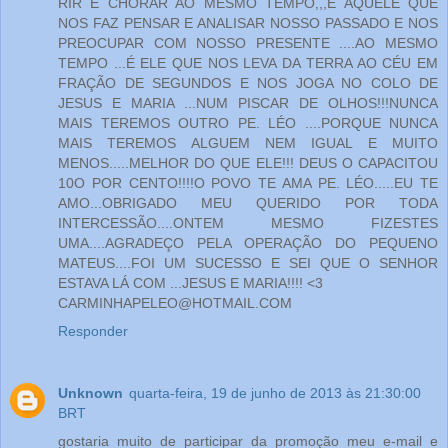
RIR E CHORAR AO MESMO TEMPO,,,É AQUELE QUE
NOS FAZ PENSAR E ANALISAR NOSSO PASSADO E NOS
PREOCUPAR COM NOSSO PRESENTE ....AO MESMO
TEMPO ...É ELE QUE NOS LEVA DA TERRA AO CÉU EM
FRAÇÃO DE SEGUNDOS E NOS JOGA NO COLO DE
JESUS E MARIA ...NUM PISCAR DE OLHOS!!!NUNCA
MAIS TEREMOS OUTRO PE. LÉO ....PORQUE NUNCA
MAIS TEREMOS ALGUEM NEM IGUAL E MUITO
MENOS.....MELHOR DO QUE ELE!!! DEUS O CAPACITOU
10O POR CENTO!!!!O POVO TE AMA PE. LÉO.....EU TE
AMO...OBRIGADO MEU QUERIDO POR TODA
INTERCESSÃO....ONTEM MESMO FIZESTES
UMA....AGRADEÇO PELA OPERAÇÃO DO PEQUENO
MATEUS....FOI UM SUCESSO E SEI QUE O SENHOR
ESTAVA LÁ COM ...JESUS E MARIA!!!! <3
CARMINHAPELEO@HOTMAIL.COM
Responder
Unknown
quarta-feira, 19 de junho de 2013 às 21:30:00
BRT
gostaria muito de participar da promoção meu e-mail e