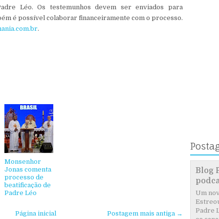
 Padre Léo. Os testemunhos devem ser enviados para
m é possível colaborar financeiramente com o processo.
ania.com.br
.
Posta
Monsenhor
Jonas comenta
Blog 
processo de
podca
beatificação de
Padre Léo
Um novo
Estreou
Padre L
Página inicial
Postagem mais antiga →