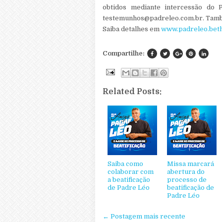
obtidos mediante intercessão do
testemunhos@padreleo.com.br. També
Saiba detalhes em
www.padreleo.beth
Compartilhe:
Related Posts:
Saiba como
Missa marcará
colaborar com
abertura do
a beatificação
processo de
de Padre Léo
beatificação de
Padre Léo
← Postagem mais recente