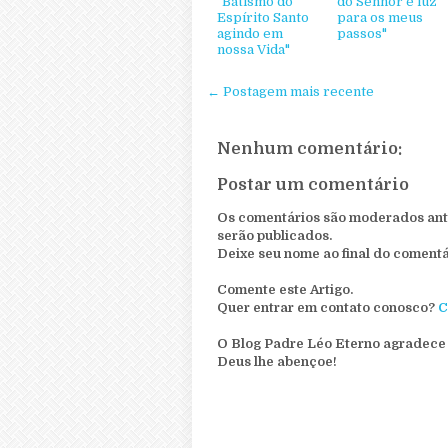
"Batismo do
do Senhor é luz
Espírito Santo
para os meus
agindo em
passos"
nossa Vida"
← Postagem mais recente
Nenhum comentário:
Postar um comentário
Os comentários são moderados ante
serão publicados.
Deixe seu nome ao final do comentá
Comente este Artigo.
Quer entrar em contato conosco?
C
O Blog Padre Léo Eterno agradece 
Deus lhe abençoe!