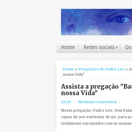
Home
Redes sociais
»
Qu
Home
»
Pregações do Padre Léo
» A
nossa Vida"
Assista a pregação "B
nossa Vida"
23:25
Nenhum comentário
Nesta pregação, Padre Léo, Vem Falar
capaz de nos sustentar de pé, para p
totalmente enraizados com as nossas r