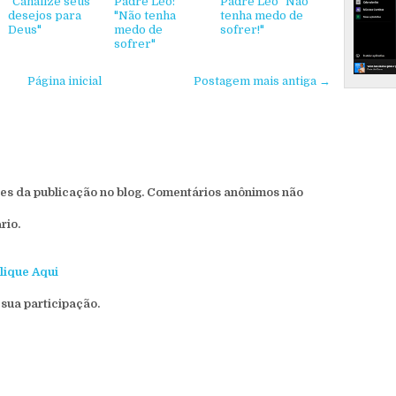
"Canalize seus
Padre Léo:
Padre Léo "Não
desejos para
"Não tenha
tenha medo de
Deus"
medo de
sofrer!"
sofrer"
Página inicial
Postagem mais antiga →
s da publicação no blog. Comentários anônimos não
rio.
lique Aqui
sua participação.