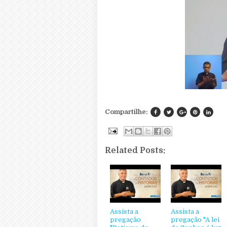
Compartilhe:
Related Posts:
Assista a
Assista a
pregação
pregação "A lei