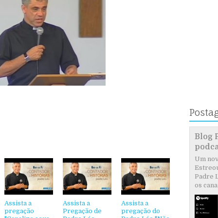
Posta
Blog 
podca
Um novo
Estreou
Padre L
os canai
Assista a
Assista a
Assista a
pregação
Pregação de
pregação do