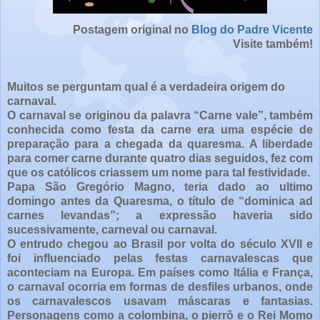
Postagem original no
Blog do Padre Vicente
Visite também!
Muitos se perguntam qual é a verdadeira origem do
carnaval.
O carnaval se originou da palavra “Carne vale”, também
conhecida como festa da carne era uma espécie de
preparação para a chegada da quaresma. A liberdade
para comer carne durante quatro dias seguidos, fez com
que os católicos criassem um nome para tal festividade.
Papa São Gregório Magno, teria dado ao ultimo
domingo antes da Quaresma, o título de “dominica ad
carnes levandas”; a expressão haveria sido
sucessivamente, carneval ou carnaval.
O entrudo chegou ao Brasil por volta do século XVII e
foi influenciado pelas festas carnavalescas que
aconteciam na Europa. Em países como Itália e França,
o carnaval ocorria em formas de desfiles urbanos, onde
os carnavalescos usavam máscaras e fantasias.
Personagens como a colombina, o pierrô e o Rei Momo