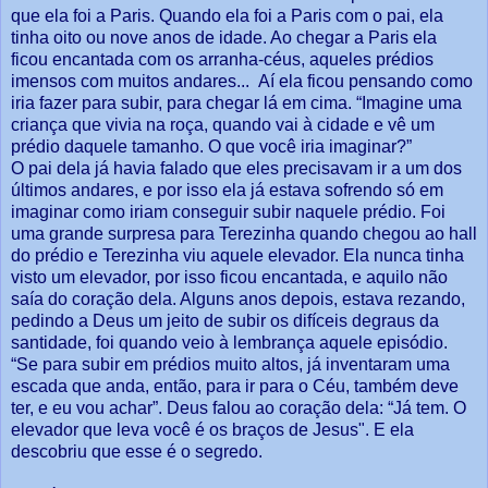
que ela foi a Paris. Quando ela foi a Paris com o pai, ela
tinha oito ou nove anos de idade. Ao chegar a Paris ela
ficou encantada com os arranha-céus, aqueles prédios
imensos com muitos andares... Aí ela ficou pensando como
iria fazer para subir, para chegar lá em cima. “Imagine uma
criança que vivia na roça, quando vai à cidade e vê um
prédio daquele tamanho. O que você iria imaginar?”
O pai dela já havia falado que eles precisavam ir a um dos
últimos andares, e por isso ela já estava sofrendo só em
imaginar como iriam conseguir subir naquele prédio. Foi
uma grande surpresa para Terezinha quando chegou ao hall
do prédio e Terezinha viu aquele elevador. Ela nunca tinha
visto um elevador, por isso ficou encantada, e aquilo não
saía do coração dela. Alguns anos depois, estava rezando,
pedindo a Deus um jeito de subir os difíceis degraus da
santidade, foi quando veio à lembrança aquele episódio.
“Se para subir em prédios muito altos, já inventaram uma
escada que anda, então, para ir para o Céu, também deve
ter, e eu vou achar”. Deus falou ao coração dela: “Já tem. O
elevador que leva você é os braços de Jesus". E ela
descobriu que esse é o segredo.