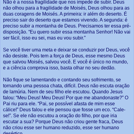
Não é a nossa fragilidade que nos impede de subir. Deus
não olhou para a fragilidade de Moisés, Deus olhou para as
duas coragens de Moisés. A primeira: ir além do deserto. É
preciso sair do deserto que estamos vivendo. A segunda: é
preciso subir a montanha de Deus. Precisamos ter essa pré-
disposição. “Eu quero subir essa montanha Senhor! Não vai
ser fácil, isso eu sei, mas eu vou subir.”
Se você tiver uma meta e deixar se conduzir por Deus, você
não desiste. Pois tem a força de Deus, esse mesmo Deus
que salvou Moisés, salvou você. E você é único no mundo,
e a ciência comprova isso, basta olhar no seu dedão.
Não fique se lamentando e contando seu sofrimento, se
tornando uma pessoa chata, difícil. Deus não escuta oração
de lamúria. Nem de seu filho ele escutou. Quando Jesus
falou: “Meu Deus! Meu Deus! Por que me abandonaste?” O
Pai riu para ele. “Pai, se possível afasta de mim esse
cálice!” Deus falou e ele pensou que fosse um eco. “Cale-
se!”. Se ele não escutou a oração do filho, por que iria
escutar a sua? Porque Deus não criou gente fraca, Deus
não criou esse ser humano reduzido, esse ser humano
desértico.