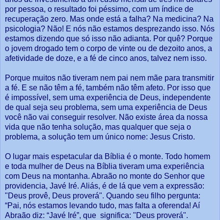
por pessoa, o resultado foi péssimo, com um índice de
recuperação zero. Mas onde está a falha? Na medicina? Na
psicologia? Não! E nós não estamos desprezando isso. Nós
estamos dizendo que só isso não adianta. Por quê? Porque
o jovem drogado tem o corpo de vinte ou de dezoito anos, a
afetividade de doze, e a fé de cinco anos, talvez nem isso.
Porque muitos não tiveram nem pai nem mãe para transmitir
a fé. E se não têm a fé, também não têm afeto. Por isso que
é impossível, sem uma experiência de Deus, independente
de qual seja seu problema, sem uma experiência de Deus
você não vai conseguir resolver. Não existe área da nossa
vida que não tenha solução, mas qualquer que seja o
problema, a solução tem um único nome: Jesus Cristo.
O lugar mais espetacular da Bíblia é o monte. Todo homem
e toda mulher de Deus na Bíblia tiveram uma experiência
com Deus na montanha. Abraão no monte do Senhor que
providencia, Javé Iré. Aliás, é de lá que vem a expressão:
"Deus provê, Deus proverá". Quando seu filho pergunta:
“Pai, nós estamos levando tudo, mas falta a oferenda! Aí
Abraão diz: “Javé Iré”, que significa: "Deus proverá".