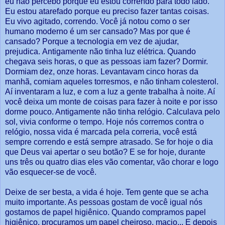
eu não percebo porque eu estou correndo para todo lado.
Eu estou atarefado porque eu preciso fazer tantas coisas.
Eu vivo agitado, correndo. Você já notou como o ser
humano moderno é um ser cansado? Mas por que é
cansado? Porque a tecnologia em vez de ajudar,
prejudica. Antigamente não tinha luz elétrica. Quando
chegava seis horas, o que as pessoas iam fazer? Dormir.
Dormiam dez, onze horas. Levantavam cinco horas da
manhã, comiam aqueles torresmos, e não tinham colesterol.
Aí inventaram a luz, e com a luz a gente trabalha à noite. Aí
você deixa um monte de coisas para fazer à noite e por isso
dorme pouco. Antigamente não tinha relógio. Calculava pelo
sol, vivia conforme o tempo. Hoje nós corremos contra o
relógio, nossa vida é marcada pela correria, você está
sempre correndo e está sempre atrasado. Se for hoje o dia
que Deus vai apertar o seu botão? E se for hoje, durante
uns três ou quatro dias eles vão comentar, vão chorar e logo
vão esquecer-se de você.
Deixe de ser besta, a vida é hoje. Tem gente que se acha
muito importante. As pessoas gostam de você igual nós
gostamos de papel higiênico. Quando compramos papel
higiênico, procuramos um papel cheiroso, macio... E depois