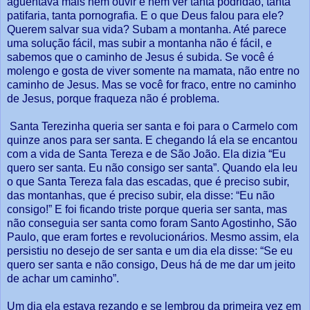
aguentava mais nem ouvir e nem ver tanta podridão, tanta
patifaria, tanta pornografia. E o que Deus falou para ele?
Querem salvar sua vida? Subam a montanha. Até parece
uma solução fácil, mas subir a montanha não é fácil, e
sabemos que o caminho de Jesus é subida. Se você é
molengo e gosta de viver somente na mamata, não entre no
caminho de Jesus. Mas se você for fraco, entre no caminho
de Jesus, porque fraqueza não é problema.
Santa Terezinha queria ser santa e foi para o Carmelo com
quinze anos para ser santa. E chegando lá ela se encantou
com a vida de Santa Tereza e de São João. Ela dizia “Eu
quero ser santa. Eu não consigo ser santa”. Quando ela leu
o que Santa Tereza fala das escadas, que é preciso subir,
das montanhas, que é preciso subir, ela disse: “Eu não
consigo!” E foi ficando triste porque queria ser santa, mas
não conseguia ser santa como foram Santo Agostinho, São
Paulo, que eram fortes e revolucionários. Mesmo assim, ela
persistiu no desejo de ser santa e um dia ela disse: “Se eu
quero ser santa e não consigo, Deus há de me dar um jeito
de achar um caminho”.
Um dia ela estava rezando e se lembrou da primeira vez em