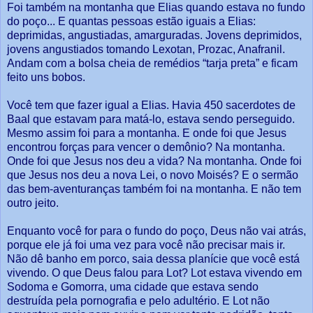
Foi também na montanha que Elias quando estava no fundo
do poço... E quantas pessoas estão iguais a Elias:
deprimidas, angustiadas, amarguradas. Jovens deprimidos,
jovens angustiados tomando Lexotan, Prozac, Anafranil.
Andam com a bolsa cheia de remédios “tarja preta” e ficam
feito uns bobos.
Você tem que fazer igual a Elias. Havia 450 sacerdotes de
Baal que estavam para matá-lo, estava sendo perseguido.
Mesmo assim foi para a montanha. E onde foi que Jesus
encontrou forças para vencer o demônio? Na montanha.
Onde foi que Jesus nos deu a vida? Na montanha. Onde foi
que Jesus nos deu a nova Lei, o novo Moisés? E o sermão
das bem-aventuranças também foi na montanha. E não tem
outro jeito.
Enquanto você for para o fundo do poço, Deus não vai atrás,
porque ele já foi uma vez para você não precisar mais ir.
Não dê banho em porco, saia dessa planície que você está
vivendo. O que Deus falou para Lot? Lot estava vivendo em
Sodoma e Gomorra, uma cidade que estava sendo
destruída pela pornografia e pelo adultério. E Lot não