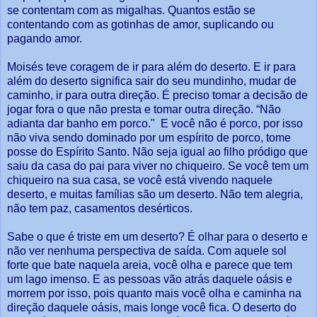
se contentam com as migalhas. Quantos estão se
contentando com as gotinhas de amor, suplicando ou
pagando amor.
Moisés teve coragem de ir para além do deserto. E ir para
além do deserto significa sair do seu mundinho, mudar de
caminho, ir para outra direção. É preciso tomar a decisão de
jogar fora o que não presta e tomar outra direção. “Não
adianta dar banho em porco." E você não é porco, por isso
não viva sendo dominado por um espírito de porco, tome
posse do Espírito Santo. Não seja igual ao filho pródigo que
saiu da casa do pai para viver no chiqueiro. Se você tem um
chiqueiro na sua casa, se você está vivendo naquele
deserto, e muitas famílias são um deserto. Não tem alegria,
não tem paz, casamentos desérticos.
Sabe o que é triste em um deserto? É olhar para o deserto e
não ver nenhuma perspectiva de saída. Com aquele sol
forte que bate naquela areia, você olha e parece que tem
um lago imenso. E as pessoas vão atrás daquele oásis e
morrem por isso, pois quanto mais você olha e caminha na
direção daquele oásis, mais longe você fica. O deserto do