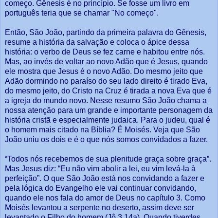
começo. Gênesis é no princípio. Se fosse um livro em
português teria que se chamar "No começo".
Então, São João, partindo da primeira palavra do Gênesis,
resume a história da salvação e coloca o ápice dessa
história: o verbo de Deus se fez carne e habitou entre nós.
Mas, ao invés de voltar ao novo Adão que é Jesus, quando
ele mostra que Jesus é o novo Adão. Do mesmo jeito que
Adão dormindo no paraíso do seu lado direito é tirado Eva,
do mesmo jeito, do Cristo na Cruz é tirada a nova Eva que é
a igreja do mundo novo. Nesse resumo São João chama a
nossa atenção para um grande e importante personagem da
história cristã e especialmente judaica. Para o judeu, qual é
o homem mais citado na Bíblia? É Moisés. Veja que São
João uniu os dois e é o que nós somos convidados a fazer.
“Todos nós recebemos de sua plenitude graça sobre graça”.
Mas Jesus diz: “Eu não vim abolir a lei, eu vim levá-la à
perfeição”. O que São João está nos convidando a fazer e
pela lógica do Evangelho ele vai continuar convidando,
quando ele nos fala do amor de Deus no capítulo 3. Como
Moisés levantou a serpente no deserto, assim deve ser
levantado o Filho do homem (Jô 3,14a). Quando tiverdes