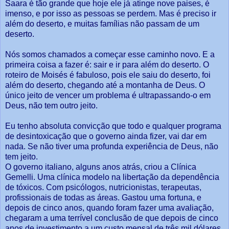
Saara é tão grande que hoje ele já atinge nove paises, é
imenso, e por isso as pessoas se perdem. Mas é preciso ir
além do deserto, e muitas famílias não passam de um
deserto.
Nós somos chamados a começar esse caminho novo. E a
primeira coisa a fazer é: sair e ir para além do deserto. O
roteiro de Moisés é fabuloso, pois ele saiu do deserto, foi
além do deserto, chegando até a montanha de Deus. O
único jeito de vencer um problema é ultrapassando-o em
Deus, não tem outro jeito.
Eu tenho absoluta convicção que todo e qualquer programa
de desintoxicação que o governo ainda fizer, vai dar em
nada. Se não tiver uma profunda experiência de Deus, não
tem jeito.
O governo italiano, alguns anos atrás, criou a Clínica
Gemelli. Uma clínica modelo na libertação da dependência
de tóxicos. Com psicólogos, nutricionistas, terapeutas,
profissionais de todas as áreas. Gastou uma fortuna, e
depois de cinco anos, quando foram fazer uma avaliação,
chegaram a uma terrível conclusão de que depois de cinco
anos de investimento a um custo mensal de três mil dólares