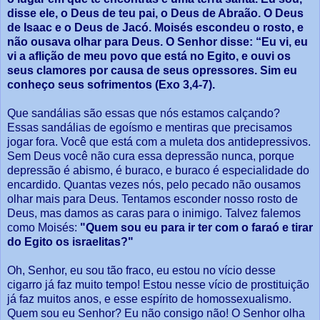
disse ele, o Deus de teu pai, o Deus de Abraão. O Deus
de Isaac e o Deus de Jacó. Moisés escondeu o rosto, e
não ousava olhar para Deus. O Senhor disse: “Eu vi, eu
vi a aflição de meu povo que está no Egito, e ouvi os
seus clamores por causa de seus opressores. Sim eu
conheço seus sofrimentos (Exo 3,4-7).
Que sandálias são essas que nós estamos calçando?
Essas sandálias de egoísmo e mentiras que precisamos
jogar fora. Você que está com a muleta dos antidepressivos.
Sem Deus você não cura essa depressão nunca, porque
depressão é abismo, é buraco, e buraco é especialidade do
encardido. Quantas vezes nós, pelo pecado não ousamos
olhar mais para Deus. Tentamos esconder nosso rosto de
Deus, mas damos as caras para o inimigo. Talvez falemos
como Moisés:
"Quem sou eu para ir ter com o faraó e tirar
do Egito os israelitas?"
Oh, Senhor, eu sou tão fraco, eu estou no vício desse
cigarro já faz muito tempo! Estou nesse vício de prostituição
já faz muitos anos, e esse espírito de homossexualismo.
Quem sou eu Senhor? Eu não consigo não! O Senhor olha