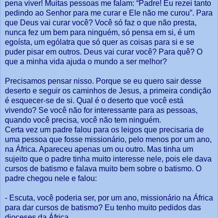
pena viver! Muitas pessoas me falam: “Padre! Eu rezei tanto
pedindo ao Senhor para me curar e Ele não me curou”. Para
que Deus vai curar você? Você só faz o que não presta,
nunca fez um bem para ninguém, só pensa em si, é um
egoísta, um ególatra que só quer as coisas para si e se
puder pisar em outros. Deus vai curar você? Para quê? O
que a minha vida ajuda o mundo a ser melhor?
Precisamos pensar nisso. Porque se eu quero sair desse
deserto e seguir os caminhos de Jesus, a primeira condição
é esquecer-se de si. Qual é o deserto que você está
vivendo? Se você não for interessante para as pessoas,
quando você precisa, você não tem ninguém.
Certa vez um padre falou para os leigos que precisaria de
uma pessoa que fosse missionário, pelo menos por um ano,
na África. Apareceu apenas um ou outro. Mas tinha um
sujeito que o padre tinha muito interesse nele, pois ele dava
cursos de batismo e falava muito bem sobre o batismo. O
padre chegou nele e falou:
- Escuta, você poderia ser, por um ano, missionário na África
para dar cursos de batismo? Eu tenho muito pedidos das
dioceses da África.