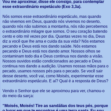
Vou me aproximar, disse ele consigo, para contemplar
esse extraordinário espetáculo
(Exo 3,3a).
Nós somos esse extraordinário espetáculo, mas quando
não vivemos em Deus, quando nós vivemos no deserto,
quando nós não subimos a montanha, nós não percebemos
o extraordinário milagre que somos. O seu coração batendo
cento e oito mil vezes por dia. Quantas vezes no dia, Deus
diz a você que lhe ama e cuida da sua vida? Nós estamos
pecando e Deus está nos dando saúde. Nós estamos
pecando e Deus está nos dando amor. Nossos olhos se
contaminam todo dia e Deus continua nos dando a visão.
Nossos ouvidos estão condicionados ao pecado e Deus
continua nos dando a audição. Usamos nossas mãos para o
pecado, usamos nossos pés para o pecado. Se você sair
desse deserto, você vai, como Moisés, experimentar esse
extraordinário espetáculo. E aí? Qual é a resposta de Deus?
Vendo o Senhor que ele se aproximou para ver, chamou-o
do meio da sarça:
“Moisés, Moisés! Tire as sandálias dos teus pés, porque
o lugar em que te encontras é uma terra santa. Eu sou,