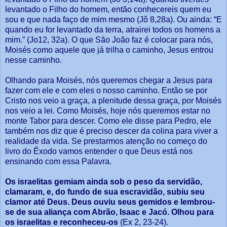
levantado o Filho do homem, então conhecereis quem eu
sou e que nada faço de mim mesmo (Jô 8,28a). Ou ainda: “E
quando eu for levantado da terra, atrairei todos os homens a
mim.” (Jo12, 32a). O que São João faz é colocar para nós,
Moisés como aquele que já trilha o caminho, Jesus entrou
nesse caminho.
Olhando para Moisés, nós queremos chegar a Jesus para
fazer com ele e com eles o nosso caminho. Então se por
Cristo nos veio a graça, a plenitude dessa graça, por Moisés
nos veio a lei. Como Moisés, hoje nós queremos estar no
monte Tabor para descer. Como ele disse para Pedro, ele
também nos diz que é preciso descer da colina para viver a
realidade da vida. Se prestarmos atenção no começo do
livro do Êxodo vamos entender o que Deus está nos
ensinando com essa Palavra.
Os israelitas gemiam ainda sob o peso da servidão,
clamaram, e, do fundo de sua escravidão, subiu seu
clamor até Deus. Deus ouviu seus gemidos e lembrou-
se de sua aliança com Abrão, Isaac e Jacó. Olhou para
os israelitas e reconheceu-os
(Ex 2, 23-24).