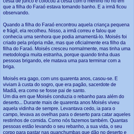
cesta de junco e colocou a cesta com o menino no rio em
que a filha do Faraó estava tomando banho. E a irmã ficou
observando.
Quando a filha do Faraó encontrou aquela criança pequena
e frágil, ela recolheu. Nisso, a irmã correu e falou que
conhecia uma senhora que podia amamentá-lo. Moisés foi
criado pela própria mãe, mas que oficialmente era filho da
filha do Faraó. Moisés cresceu normalmente, mas tinha uma
metodologia muita estranha, porque quando tinha duas
pessoas brigando, ele matava uma para terminar com a
briga.
Moisés era gago, com uns quarenta anos, casou-se. E
viviam à custa do sogro, que era pagão, sacerdote de
Madiã, era como se fosse pai de santo.
Um dia em que Moisés conduzia o rebanho para além do
deserto... Durante mais de quarenta anos Moisés viveu
aquela vidinha de sempre. Levantava cedo, ia para o
campo, levava as ovelhas para o deserto para catar aqueles
restinhos de comida. Como nós fazemos também. Quantas
pessoas estão levando o seu rebanho, a sua vida, o seu
corpo para pastar nas guanchumbas que dão no deserto e