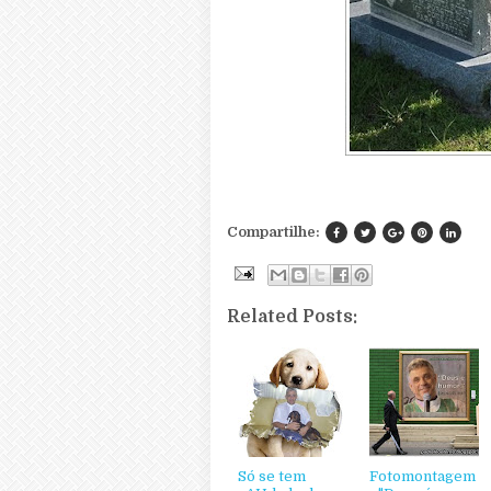
Compartilhe:
Related Posts:
Só se tem
Fotomontagem