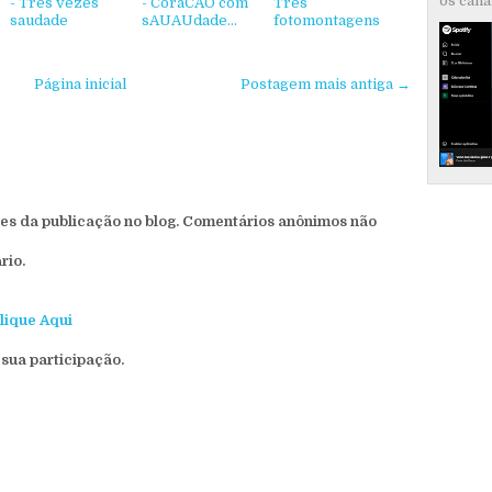
os canai
- Três vezes
- CoraCÃO com
Três
saudade
sAUAUdade...
fotomontagens
Página inicial
Postagem mais antiga →
s da publicação no blog. Comentários anônimos não
rio.
lique Aqui
sua participação.