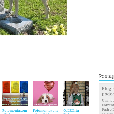
Posta
Blog 
podca
Um novo
Estreou
Padre L
Fotomontagem
Fotomontagens
GaLÉOria -