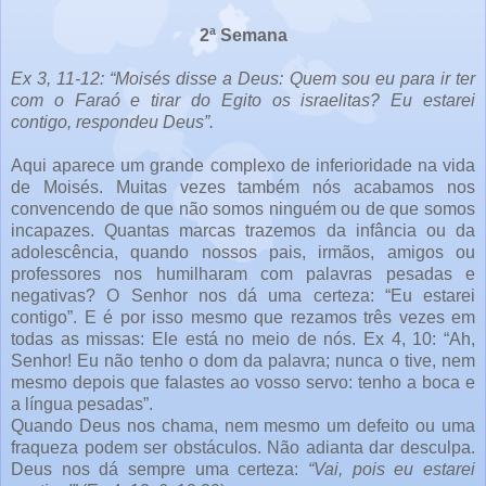
2ª Semana
Ex 3, 11-12: “Moisés disse a Deus: Quem sou eu para ir ter
com o Faraó e tirar do Egito os israelitas? Eu estarei
contigo, respondeu Deus”.
Aqui aparece um grande complexo de inferioridade na vida
de Moisés. Muitas vezes também nós acabamos nos
convencendo de que não somos ninguém ou de que somos
incapazes. Quantas marcas trazemos da infância ou da
adolescência, quando nossos pais, irmãos, amigos ou
professores nos humilharam com palavras pesadas e
negativas? O Senhor nos dá uma certeza: “Eu estarei
contigo”. E é por isso mesmo que rezamos três vezes em
todas as missas: Ele está no meio de nós. Ex 4, 10:
“Ah,
Senhor! Eu não tenho o dom da palavra; nunca o tive, nem
mesmo depois que falastes ao vosso servo: tenho a boca e
a língua pesadas”.
Quando Deus nos chama, nem mesmo um defeito ou uma
fraqueza podem ser obstáculos. Não adianta dar desculpa.
Deus nos dá sempre uma certeza:
“Vai, pois eu estarei