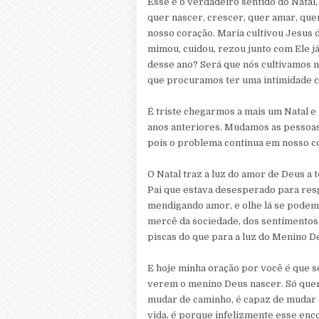
Esse é o verdadeiro sentido do Natal
quer nascer, crescer, quer amar, quer
nosso coração. Maria cultivou Jesus 
mimou, cuidou, rezou junto com Ele j
desse ano? Será que nós cultivamos 
que procuramos ter uma intimidade 
É triste chegarmos a mais um Natal 
anos anteriores. Mudamos as pessoa
pois o problema continua em nosso c
O Natal traz a luz do amor de Deus a t
Pai que estava desesperado para resg
mendigando amor, e olhe lá se podem
mercê da sociedade, dos sentimentos 
piscas do que para a luz do Menino D
E hoje minha oração por você é que s
verem o menino Deus nascer. Só que
mudar de caminho, é capaz de mudar 
vida, é porque infelizmente esse enc