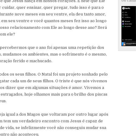
os canai
, é que Jesus nasça em nossos corações. É nele que Ele
 cuidar, quer ensinar, quer pregar, tudo isso é para o
durante nove meses em seu ventre, ela deu tanto amor,
á em seu ventre e você quantos meses fez isso ao longo
nosso relacionamento com Ele ao longo desse ano? Será
com ele?
e percebermos que o ano foi apenas uma repetição dos
s, mudamos os ambientes, mas o sofrimento é o mesmo,
oração ferido e machucado.
odos os seus filhos. O Natal foi um projeto sonhado pelo
atar cada um de seus filhos. O triste é que nós vivemos
os dizer que em algumas situações é amor. Vivemos a
estragados, hoje olhamos mais para o brilho dos piscas
eus.
eja igual a dos Magos que voltaram por outro lugar após
m tem um verdadeiro encontro com Jesus é capaz de
de vida, se infelizmente você não conseguiu mudar sua
ontro não aconteceu.