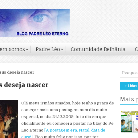
em somos
»
Padre Léo
»
Comunidade Bethânia
C
sus deseja nascer
s deseja nascer
+ Lidas
Mais 
Olá meus irmãos amados, hoje tenho a graça de
começar mais uma postagem num dia muito
especial, no dia 24.12.2009, foi o dia em que
oficialmente eu comecei a postar no blog do Pe
Leo Eterno
[A postagem era: Natal: data de
cura!]
. Fico muito feliz por isso, por ter