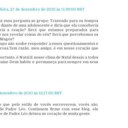
eira, 27 de dezembro de 2010 às 11:39:00 BRT
fiz essa pergunta ao grupo: Trazendo para os tempos
 diante de uma adolescente e diria que ela conceberia
eria a reação? Será que estamos preparados para
 e nos revelar coisas do céu? Será que percebemos os
s Magos?
grupo não soube responder a esses questionamentos e
strosa.Tem razão, meu amigo, é em nosso coração que
portanto, é Natal.E nesse clima de Natal desejo a todos
enino Deus habite e permaneça para sempre em seus
 dezembro de 2010 às 12:17:00 BRT
o que pelo estilo de vocês escreverem, vocês são,
 de Padre Léo. Continuem firme com esse blog, ele
e de Padre Léo deixou no coração de muita gente.