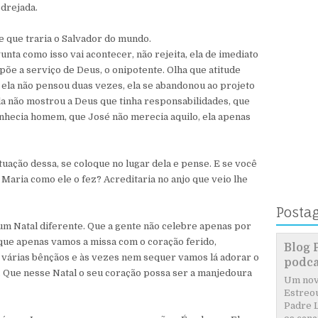
drejada.
 e que traria o Salvador do mundo.
unta como isso vai acontecer, não rejeita, ela de imediato
põe a serviço de Deus, o onipotente. Olha que atitude
, ela não pensou duas vezes, ela se abandonou ao projeto
ela não mostrou a Deus que tinha responsabilidades, que
conhecia homem, que José não merecia aquilo, ela apenas
tuação dessa, se coloque no lugar dela e pense. E se você
 Maria como ele o fez? Acreditaria no anjo que veio lhe
Posta
m Natal diferente. Que a gente não celebre apenas por
 que apenas vamos a missa com o coração ferido,
Blog 
 várias bênçãos e às vezes nem sequer vamos lá adorar o
podca
 Que nesse Natal o seu coração possa ser a manjedoura
Um novo
Estreou
Padre L