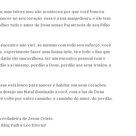
ou, mas talvez isso não aconteceu por que você buscou
nascer no seu coração, essa é a sua manjedoura, e ele tem
olher todo o amor de Deus nosso Pai através do seu Filho
encontro não vier, se mesmo com todo seu esforço, você
, experimente fazer uma faxina nele, tire todo o lixo que
 datão tão maravilhosa, ter um encontro pessoal com o
ão a si mesmo, perdão a Deus, perdão aos seus irmãos, a
us está louco para nascer e habitar em seus corações,
u desejo um Natal iluminado a você, com a luz de Deus
cê volte por outro caminho, o caminho do amor, do perdão,
verdadeira de Jesus Cristo.
 Blog Padre Léo Eterno!