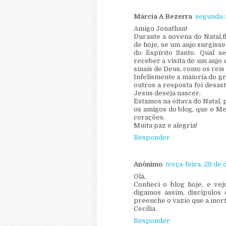
Márcia A Bezerra
segunda-f
Amigo Jonathan!
Durante a novena do Natal,
de hoje, se um anjo surgisse
do Espírito Santo. Qual s
receber a visita de um anjo
sinais de Deus, como os rei
Infelismente a maioria do 
outros a resposta foi desa
Jesus deseja nascer.
Estamos na oitava do Natal, 
os amigos do blog, que o M
corações.
Muita paz e alegria!
Responder
Anônimo
terça-feira, 28 de
Olá,
Conheci o blog hoje, e vej
digamos assim, discipulos
preenche o vazio que a mort
Cecília.
Responder