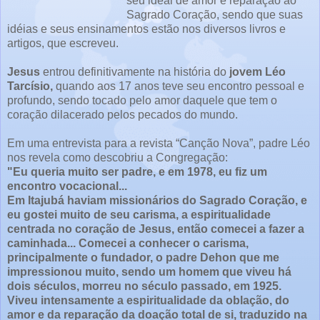
seu ideal de amor e reparação ao
Sagrado Coração, sendo que suas
idéias e seus ensinamentos estão nos diversos livros e
artigos, que escreveu.
Jesus
entrou definitivamente na história do
jovem Léo
Tarcísio,
quando aos 17 anos teve seu encontro pessoal e
profundo, sendo tocado pelo amor daquele que tem o
coração dilacerado pelos pecados do mundo.
Em uma entrevista para a revista “Canção Nova”, padre Léo
nos revela como descobriu a Congregação:
"Eu queria muito ser padre, e em 1978, eu fiz um
encontro vocacional...
Em Itajubá haviam missionários do Sagrado Coração, e
eu gostei muito de seu carisma, a espiritualidade
centrada no coração de Jesus, então comecei a fazer a
caminhada... Comecei a conhecer o carisma,
principalmente o fundador, o padre Dehon que me
impressionou muito, sendo um homem que viveu há
dois séculos, morreu no século passado, em 1925.
Viveu intensamente a espiritualidade da oblação, do
amor e da reparação da doação total de si, traduzido na