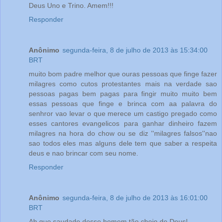
Deus Uno e Trino. Amem!!!
Responder
Anônimo
segunda-feira, 8 de julho de 2013 às 15:34:00
BRT
muito bom padre melhor que ouras pessoas que finge fazer
milagres como cutos protestantes mais na verdade sao
pessoas pagas bem pagas para fingir muito muito bem
essas pessoas que finge e brinca com aa palavra do
senhror vao levar o que merece um castigo pregado como
esses cantores evangelicos para ganhar dinheiro fazem
milagres na hora do chow ou se diz ''milagres falsos''nao
sao todos eles mas alguns dele tem que saber a respeita
deus e nao brincar com seu nome.
Responder
Anônimo
segunda-feira, 8 de julho de 2013 às 16:01:00
BRT
Ah que saudade desse homem tão cheio de Deus!