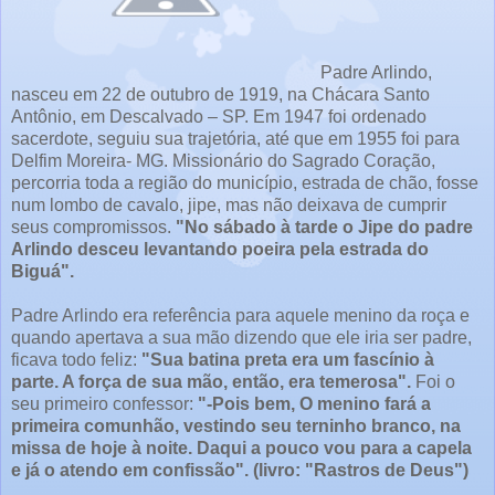
Padre Arlindo,
nasceu em 22 de outubro de 1919, na Chácara Santo
Antônio, em Descalvado – SP. Em 1947 foi ordenado
sacerdote, seguiu sua trajetória, até que em 1955 foi para
Delfim Moreira- MG. Missionário do Sagrado Coração,
percorria toda a região do município, estrada de chão, fosse
num lombo de cavalo, jipe, mas não deixava de cumprir
seus compromissos.
"No sábado à tarde o Jipe do padre
Arlindo desceu levantando poeira pela estrada do
Biguá".
Padre Arlindo era referência para aquele menino da roça e
quando apertava a sua mão dizendo que ele iria ser padre,
ficava todo feliz:
"Sua batina preta era um fascínio à
parte. A força de sua mão, então, era temerosa".
Foi o
seu primeiro confessor:
"-Pois bem, O menino fará a
primeira comunhão, vestindo seu terninho branco, na
missa de hoje à noite. Daqui a pouco vou para a capela
e já o atendo em confissão". (livro: "Rastros de Deus")