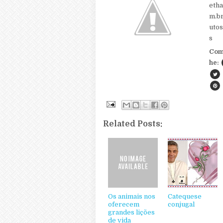
etha
m.b
utos
s
Com
he:
Related Posts:
Os animais nos
Catequese
oferecem
conjugal
grandes lições
de vida