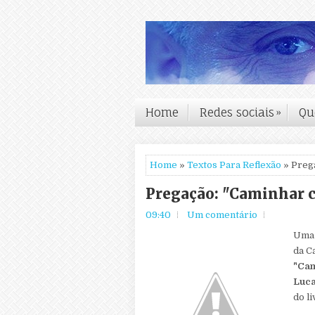
Home
Redes sociais
»
Qu
Home
»
Textos Para Reflexão
» Preg
Pregação: "Caminhar c
09:40
Um comentário
Uma 
da C
"Cam
Luca
do l