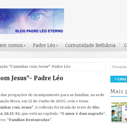
em somos
»
Padre Léo
»
Comunidade Bethânia
C
ação: "Caminhar com Jesus"- Padre Léo
om Jesus"- Padre Léo
+ Lidas
Mais 
das pregações do Acampamento para as famílias, na sede
anção Nova, em 12 de Junho de 2005, com o tema:
inhar com Jesus"
. A reflexão foi tirada do texto de
São
s, 24,13-35,
que está no capítulo:
“O amor é dom sagrado”
,
ivro:
“Famílias Restauradas”.