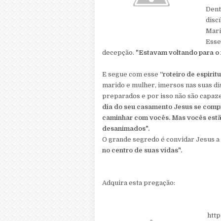
Dent
disc
Mari
Esse
decepção.
"Estavam voltando para o 
E segue com esse
“roteiro de espirit
marido e mulher, imersos nas suas di
preparados e por isso não são capaz
dia do seu casamento Jesus se comp
caminhar com vocês. Mas vocês estão 
desanimados".
O grande segredo é convidar Jesus a 
no centro de suas vidas".
Adquira esta pregação:
http: