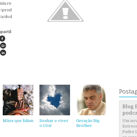
nia.co
r/prod
/a/dvd
partil
Posta
Blog 
podca
Mãos que falam
Sonhar e viver
Geração Big
Um novo
o Céu!
Brother
Estreou
Padre L