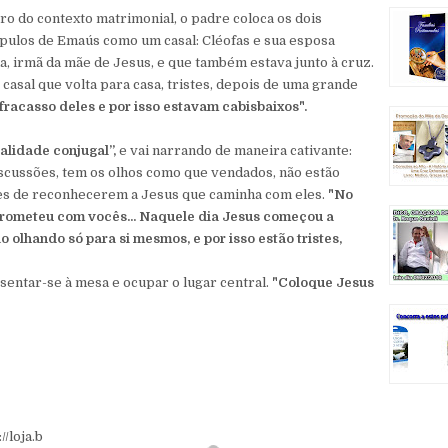
ro do contexto matrimonial, o padre coloca os dois
ípulos de Emaús como um casal: Cléofas e sua esposa
a, irmã da mãe de Jesus, e que também estava junto à cruz.
 casal que volta para casa, tristes, depois de uma grande
fracasso deles e por isso estavam cabisbaixos".
ualidade conjugal”,
e vai narrando de maneira cativante:
scussões, tem os olhos como que vendados, não estão
es de reconhecerem a Jesus que caminha com eles.
"No
rometeu com vocês... Naquele dia Jesus começou a
olhando só para si mesmos, e por isso estão tristes,
sentar-se à mesa e ocupar o lugar central.
"Coloque Jesus
//loja.b