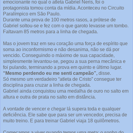
emocionante no qual o atleta Gabriel Neris, foi o
protagonista tomou conta da mídia. Aconteceu no Circuito
Paralímpico em São Paulo.
Durante uma prova de 100 metros rasos, a prótese de
Gabriel soltou-se e fez com o que garoto levasse um tombo.
Faltavam 85 metros para a linha de chegada.
Mas o jovem traz em seu coração uma força de espírito que
soma ao inconformismo e não desanima, não se dá por
vencido. Conseguindo o máximo de sua capacidade,
simplesmente levantou-se, pegou a sua perna mecânica e
foi pulando, terminando a prova em quinto e último lugar.
“Mesmo perdendo eu me senti campeão”,
disse.
Só mesmo um verdadeiro “atleta de Cristo” consegue ter
disciplina para cruzar a linha de chegada.
Gabriel ainda conquistou uma medalha de ouro no salto em
altura e outra de prata no salto em distância.
A vontade de vencer e chegar lá supera toda e qualquer
deficiência. Ele sabe que para ser um vencedor, precisa de
muito treino. E para treinar Gabriel viaja 18 quilômetros.
Começamos a viver quando temos uma meta: o sonho do