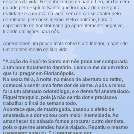
desafios da vida. Reconhecemos no padre Léo, um homem
guiado pelo Espírito Santo, que foi capaz de enxergar a
realidade e a dureza da vida, sem deixar-se abater pelo
derrotismo, pelo pessimismo. Pelo contrário, tinha a
capacidade de transformar algo aparentemente negativo,
tirando daí lições para nós.
Aprendemos um pouco mais sobre Cura Interior, a partir de
um acontecimento de sua vida.
"A ação do Espírito Santo em nós pode ser comparada
a um bom tratamento dentário. Lembro-me de um retiro
que fui pregar em Florianópolis.
Na sexta feira, à noite, na missa de abertura do retiro,
comecei a sentir uma forte dor de dente. Após a missa
fui a um afamado odontólogo, e o dente foi anestesiado.
Fiquei tranquilo, pois já não sentia dor e precisava
trabalhar o final de semana todo.
Acontece que, de madrugada, passou o efeito da
anestesia e a dor voltou com maior intensidade. Ao
amanhecer do sábado fomos procurar outro dentista,
pois o que me atendeu havia viajado. Repetiu o mesmo
tratamento anterior. Fui pregar sem dor.