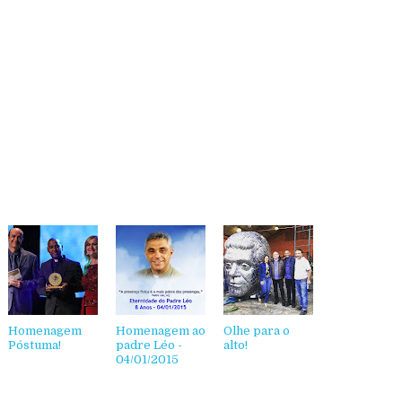
Homenagem
Homenagem ao
Olhe para o
Póstuma!
padre Léo -
alto!
04/01/2015