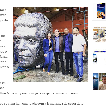
azer
orda-
ça de
s de
e
ossa
udo o
obras,
ar o
iver o
r esse
nas
 Delfim Moreira possuem praças que levam o seu nome.
e sentirá homenageada com a lembrança do sacerdote,