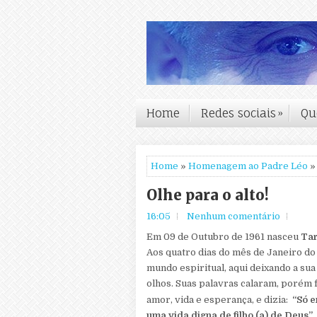
Home
Redes sociais
»
Qu
Home
»
Homenagem ao Padre Léo
» 
Olhe para o alto!
16:05
Nenhum comentário
Em 09 de Outubro de 1961 nasceu
Tar
Aos quatro dias do mês de Janeiro do 
mundo espiritual, aqui deixando a sua
olhos.
Suas palavras calaram, porém 
amor, vida e esperança, e dizia:
“Só 
uma vida digna de filho (a) de Deus”.