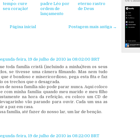
os canai
tempo: cure
padre Léo por
eterno rastro
seu coração!
ordem de
de Deus
lançamento
Página inicial
Postagem mais antiga →
egunda-feira, 19 de julho de 2010 às 08:02:00 BRT
e toda família cristã (incluindo a minha)tem os seus
os, se tivesse uma câmera filmando. Mas nem tudo
 que é bondoso e misericordioso, pega esta fita e faz
do os trechos que o desagrada.
os de nossa família não pode parar nunca. Aqui coloco
 com minha família: quando meu marido e meu filho
justamente na hora da refeição, eu coloco um CD de
devagarinho vão parando para ouvir. Cada um usa as
r a paz em casa.
a família, até fazer do nosso lar, um lar de benção.
egunda-feira, 19 de julho de 2010 às 08:22:00 BRT