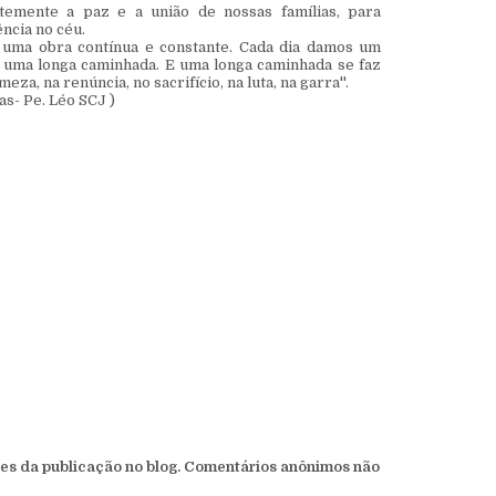
temente a paz e a união de nossas famílias, para
ncia no céu.
 é uma obra contínua e constante. Cada dia damos um
É uma longa caminhada. E uma longa caminhada se faz
za, na renúncia, no sacrifício, na luta, na garra''.
as- Pe. Léo SCJ )
s da publicação no blog. Comentários anônimos não