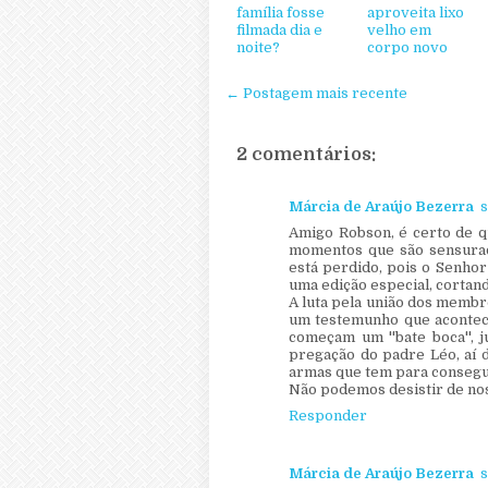
família fosse
aproveita lixo
filmada dia e
velho em
noite?
corpo novo
← Postagem mais recente
2 comentários:
Márcia de Araújo Bezerra
s
Amigo Robson, é certo de qu
momentos que são sensurad
está perdido, pois o Senhor
uma edição especial, cortan
A luta pela união dos membr
um testemunho que acontece
começam um ''bate boca'', 
pregação do padre Léo, aí 
armas que tem para consegui
Não podemos desistir de noss
Responder
Márcia de Araújo Bezerra
s