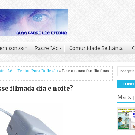
em somos
»
Padre Léo
»
Comunidade Bethânia
C
adre Léo
,
Textos Para Reflexão
» E se a nossa família fosse
+ Lidas
sse filmada dia e noite?
Mais 