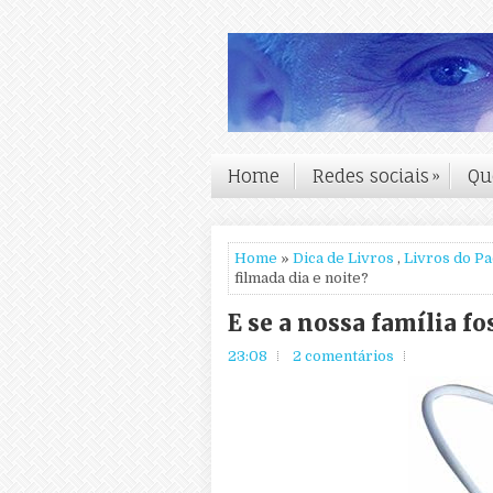
Home
Redes sociais
»
Qu
Home
»
Dica de Livros
,
Livros do P
filmada dia e noite?
E se a nossa família fo
23:08
2 comentários