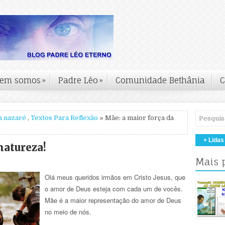
em somos
»
Padre Léo
»
Comunidade Bethânia
C
a nazaré
,
Textos Para Reflexão
» Mãe: a maior força da
+ Lidas
natureza!
Mais 
Olá meus queridos irmãos em Cristo Jesus, que
o amor de Deus esteja com cada um de vocês.
Mãe é a maior representação do amor de Deus
no meio de nós.