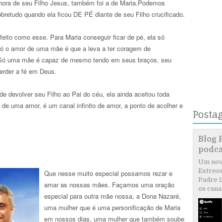
hora de seu Filho Jesus, também foi a de Maria.Podemos
bretudo quando ela ficou DE PÉ diante de seu Filho crucificado.
eito como esse. Para Maria conseguir ficar de pé, ela só
 Só o amor de uma mãe é que a leva a ter coragem de
. Só uma mãe é capaz de mesmo tendo em seus braços, seu
perder a fé em Deus.
 de devolver seu Filho ao Pai do céu, ela ainda aceitou toda
de uma amor, é um canal infinito de amor, a ponto de acolher e
Posta
Blog 
podca
Um novo
Estreou
Que nesse muito especial possamos rezar e
Padre L
amar as nossas mães. Façamos uma oração
os canai
especial para outra mãe nossa, a Dona Nazaré,
uma mulher que é uma personificação de Maria
em nossos dias, uma mulher que também soube