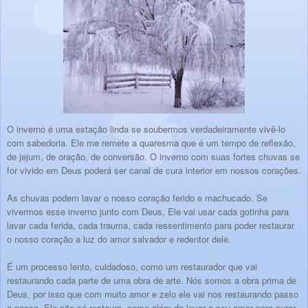
O inverno é uma estação linda se soubermos verdadeiramente vivê-lo
com sabedoria. Ele me remete a quaresma que é um tempo de reflexão,
de jejum, de oração, de conversão. O inverno com suas fortes chuvas se
for vivido em Deus poderá ser canal de cura interior em nossos corações.
As chuvas podem lavar o nosso coração ferido e machucado. Se
vivermos esse inverno junto com Deus, Ele vai usar cada gotinha para
lavar cada ferida, cada trauma, cada ressentimento para poder restaurar
o nosso coração a luz do amor salvador e redentor dele.
É um processo lento, cuidadoso, como um restaurador que vai
restaurando cada parte de uma obra de arte. Nós somos a obra prima de
Deus, por isso que com muito amor e zelo ele vai nos restaurando passo
a passo. Ele não só restaura, como além de levar o seu amor para curar,