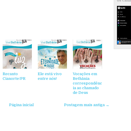
os canai
Recanto
Ele está vivo
Vocações em
Cianorte/PR
entre nós!
Bethânia:
correspondênc
ia ao chamado
de Deus
Página inicial
Postagem mais antiga →