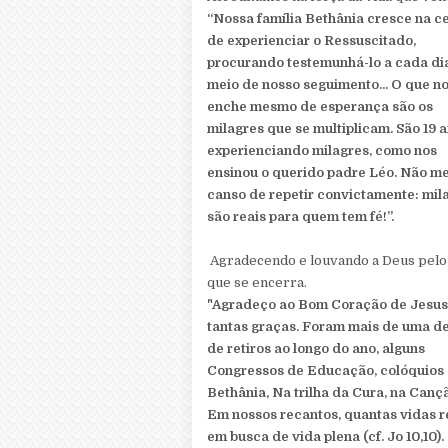
“Nossa família Bethânia cresce na c
de experienciar o Ressuscitado,
procurando testemunhá-lo a cada dia
meio de nosso seguimento... O que n
enche mesmo de esperança são os
milagres que se multiplicam. São 19 
experienciando milagres, como nos
ensinou o querido padre Léo. Não m
canso de repetir convictamente: mil
são reais para quem tem fé!”.
Agradecendo e louvando a Deus pelo
que se encerra.
"Agradeço ao Bom Coração de Jesus
tantas graças. Foram mais de uma d
de retiros ao longo do ano, alguns
Congressos de Educação, colóquios 
Bethânia, Na trilha da Cura, na Canç
Em nossos recantos, quantas vidas r
em busca de vida plena (cf. Jo 10,10)