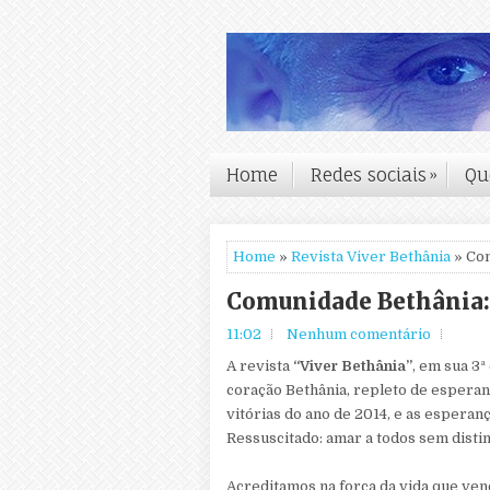
Home
Redes sociais
»
Qu
Home
»
Revista Viver Bethânia
» Com
Comunidade Bethânia: 
11:02
Nenhum comentário
A revista
“Viver Bethânia”
, em sua 3ª
coração Bethânia, repleto de esperan
vitórias do ano de 2014, e as espera
Ressuscitado: amar a todos sem distin
Acreditamos na força da vida que ven