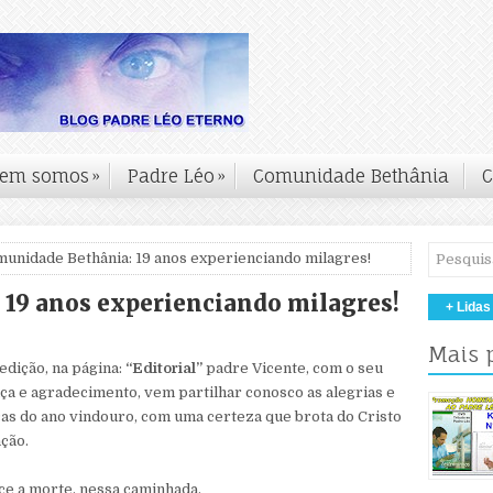
em somos
»
Padre Léo
»
Comunidade Bethânia
C
unidade Bethânia: 19 anos experienciando milagres!
19 anos experienciando milagres!
+ Lidas
Mais 
 edição, na página:
“Editorial”
padre Vicente, com o seu
ça e agradecimento, vem partilhar conosco as alegrias e
nças do ano vindouro, com uma certeza que brota do Cristo
ção.
ce a morte, nessa caminhada.