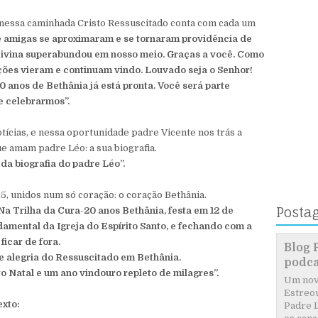
nessa caminhada Cristo Ressuscitado conta com cada um
 amigas se aproximaram e se tornaram providência de
 Divina superabundou em nosso meio. Graças a você. Como
ações vieram e continuam vindo. Louvado seja o Senhor!
 anos de Bethânia já está pronta. Você será parte
e celebrarmos”.
cias, e nessa oportunidade padre Vicente nos trás a
e amam padre Léo: a sua biografia.
da biografia do padre Léo”.
5, unidos num só coração: o coração Bethânia.
Posta
Na Trilha da Cura-20 anos Bethânia, festa em 12 de
amental da Igreja do Espírito Santo, e fechando com a
ficar de fora.
Blog 
 e alegria do Ressuscitado em Bethânia.
podca
to Natal e um ano vindouro repleto de milagres”.
Um novo
Estreou
exto:
Padre L