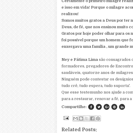
Certamente o primeiro milagre reali
e isso em vida! Porque o milagre ac
realizou!
Somos muitos gratos a Deus por ter 
Deus, de fé, que nos ensinou muito c
Gratos por hoje poder olhar para os n
foi possível porque um homem que fo
enxergava uma família , um grande m
Ney e Fátima Lima
são consagrados d
formadores, pregadores de Encontros 
saudáveis, quatorze anos de milagres
Ninguém pode contestar os desígnios
tudo crê, tudo espera, tudo suporta'.
Que esse testemunho nos ajude a comp
para a restaurar, renovar a fé, para
Compartilhe:
Related Posts: