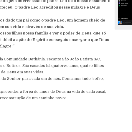
zado pela intercessão do padre Léo foi o nosso casamento
onteceu! O padre Léo acreditou nesse milagre e Deus
nos dado um pai como o padre Léo , um homem cheio de
om sua vida e através de sua vida.
ossos filhos nossa família e ver o poder de Deus, que só
i dócil a ação do Espírito conseguiu enxergar o que Deus
ilagre!”
a Comunidade Bethânia, recanto São João Batista S/C,
e Retiros. São casados há quatorze anos, quatro filhos
 de Deus em suas vidas.
 do Senhor para cada um de nós. Com amor tudo 'sofre,
reender a força do amor de Deus na vida de cada casal,
 a reconstrução de um caminho novo!