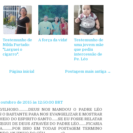
Testemunho de
A força da vida!
Testemunho de
Nilda Furtado:
uma jovem mãe
"Larguei o
que pediu
cigarro".
intercessão de
Pe. Léo
Página inicial
Postagem mais antiga →
e outubro de 2015 às 12:50:00 BRT
HOSO...........DEUS NOS MANDOU O PADRE LÉO
MAS O BASTANTE PARA NOS EVANGELIZAR E MOSTRAR
IO DO ESPIRITO SANTO.......SE EU FOSSE RELATAR
GUI DE DEUS ATRAVÉS DO PADRE LÉO........FICARIA
..........POR ISSO EM TODAS POSTAGEM TERMINO