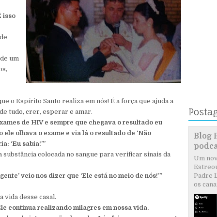
 isso
 de
 de um
os,
e o Espírito Santo realiza em nós! É a força que ajuda a
Posta
 de tudo, crer, esperar e amar.
exames de HIV e sempre que chegava o resultado eu
 ele olhava o exame e via lá o resultado de ‘Não
Blog 
ia: ‘Eu sabia!’”
podca
 substância colocada no sangue para verificar sinais da
Um novo
Estreou
ente’ veio nos dizer que ‘Ele está no meio de nós!’”
Padre L
os canai
 vida desse casal.
le continua realizando milagres em nossa vida.