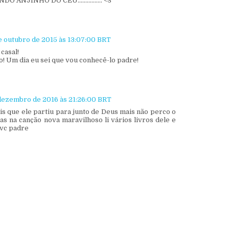
DO ANJINHO DO CÉU................ <3
de outubro de 2015 às 13:07:00 BRT
casal!
o! Um dia eu sei que vou conhecê-lo padre!
 dezembro de 2016 às 21:26:00 BRT
is que ele partiu para junto de Deus mais não perco o
s na canção nova maravilhoso li vários livros dele e
 vc padre