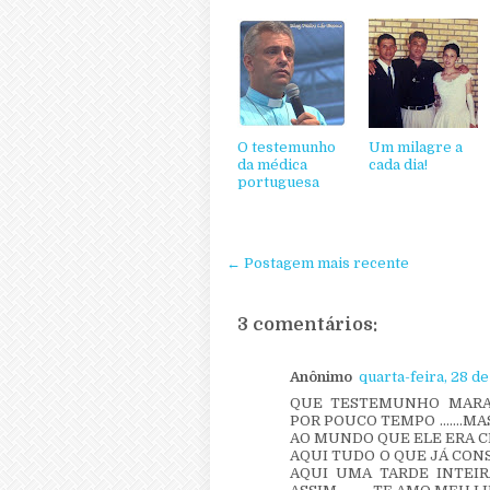
O testemunho
Um milagre a
da médica
cada dia!
portuguesa
← Postagem mais recente
3 comentários:
Anônimo
quarta-feira, 28 d
QUE TESTEMUNHO MARAVIL
POR POUCO TEMPO .......
AO MUNDO QUE ELE ERA CHE
AQUI TUDO O QUE JÁ CONSE
AQUI UMA TARDE INTEIRA.