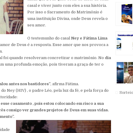
casal e viver junto com eles a sua história.
Por isso o Sacramento do Matrimônio é
uma instituição Divina, onde Deus revela o
seu amor.
O testemunho do casal
Ney e Fátima Lima
amor de Deus é a resposta. Esse amor que nos provoca a
m.
l foi quando resolveram concretizar o matrimônio. No
dia
 uma profunda emoção, pois tiveram a graça de ter o
alou antes nos bastidores”
, afirma Fátima.
o Ney (HIV) , o padre Léo, pela luz da fé, e pela força do
Sortei
utoridade:
sse casamento , pois estou colocando em risco a sua
ocês consigo ver grandes projetos de Deus em suas vidas.
amento”.
cidade