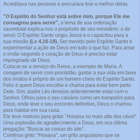
Acreditava nas pessoas e procurava tirar o melhor delas.
"O Espírito do Senhor está sobre mim, porque Ele me
consagrou para servir",
o lema de sua ordenação
sacerdotal
explica-nos o propósito de seu ministério: o de
servir. O Espírito Santo ungiu Jesus e o capacitou para a
sua missão
(Lc 4,16-19).
Ser movido pelo Espírito Santo é
experimentar a ação de Deus em tudo o que faz. Para amar
o irmão segundo o coração de Deus é preciso estar
impregnado de Deus.
Colocar-se a serviço do Reino, a exemplo de Maria. A
coragem de servir com prontidão, gastar a sua vida em favor
dos irmãos é próprio de um homem cheio do Espírito Santo.
Feliz é quem Deus escolhe e chama para estar bem perto
Dele. Sim, padre Léo desejou ardentemente estar
com o
Senhor. Olhou para o seu calvário como um trampolim para
Deus, onde teve o seu encontro definitivo, Deus o chamou
para habitar em sua casa.
Ele teve motivos para gritar "Hosana no mais alto dos céus!”
Uma explosão de agradecimento a Deus, em sua última
pregação: ”Buscai as coisas do alto”.
Contínuo grito: “Hosana”, um grito angustioso que se