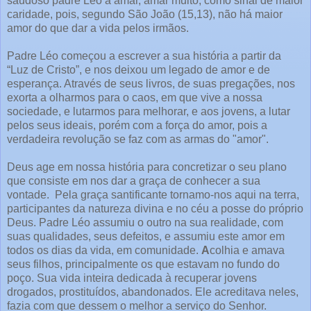
saudoso padre Léo a amar, amar muito, como sinal de maior
caridade, pois, segundo São João (15,13), não há maior
amor do que dar a vida pelos irmãos.
Padre Léo começou a escrever a sua história a partir da
“Luz de Cristo”, e nos deixou um legado de amor e de
esperança. Através de seus livros, de suas pregações, nos
exorta a olharmos para o caos, em que vive a nossa
sociedade, e lutarmos para melhorar, e aos jovens, a lutar
pelos seus ideais, porém com a força do amor, pois a
verdadeira revolução se faz com as armas do "amor".
Deus age em nossa história para concretizar o seu plano
que consiste em nos dar a graça de conhecer a sua
vontade.
Pela graça santificante tornamo-nos aqui na terra,
participantes da natureza divina e no céu a posse do próprio
Deus. Padre Léo assumiu o outro na sua realidade, com
suas qualidades, seus defeitos, e assumiu este amor em
todos os dias da vida, em comunidade.
A
colhia e amava
seus filhos, principalmente os que estavam no fundo do
poço. Sua vida inteira dedicada à recuperar jovens
drogados, prostituídos, abandonados. Ele acreditava neles,
fazia com que dessem o melhor a serviço do Senhor.